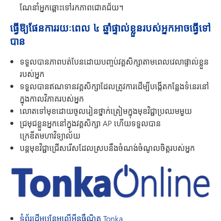
ណែនាំអ្នកឆ្ពោះទៅរកភាពជោគជ័យ។
ធ្វើឱ្យផែនការរយៈពេល ៤ ឆ្នាំផ្ទាល់ខ្លួនរបស់អ្នកអាចធ្វើទៅ
បាន
ទទួលបានភាពបត់បែនដោយបញ្ចប់វគ្គសិក្សាតាមពេលវេលាផ្ទាល់ខ្លួន
របស់អ្នក
ទទួលបានឥណទានវគ្គសិក្សាដែលត្រូវការដើម្បីបង្កើតកន្លែងទំនេរនៅ
ក្នុងកាលវិភាគរបស់អ្នក
លោតទៅមុខដោយចូលរៀនថ្នាក់ត្រៀមក្នុងមុខវិជ្ជាប្រឈមមួយ
ជ្រមុជខ្លួនអ្នកនៅក្នុងវគ្គសិក្សា AP ហើយទទួលបាន
ក្រេឌីតមហាវិទ្យាល័យ
បន្តមុខវិជ្ជាជ្រើសរើសដែលស្របនឹងចំណង់ចំណូលចិត្តរបស់អ្នក
ទំព័រដើមបន្ថែមលើអ៊ីនធឺណិត Tonka