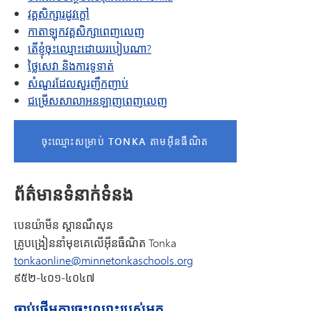
វគ្គសិក្សារដូវក្តៅ
កាតាឡុកវគ្គសិក្សាពេញលេញ
តើខ្ញុំចុះឈ្មោះដោយរបៀបណា?
ថ្លៃសេវា និងការទូទាត់
សំណួរដែលសួរញឹកញាប់
ជម្រើសសាលាអនឡាញពេញលេញ
ចុះឈ្មោះសម្រាប់ TONKA តាមអ៊ីនធឺណិត
ព័ត៌មានទំនាក់ទំនង
បេនយ៉ាមីន ស្តានណឺសុន
គ្រូបង្រៀននាំមុខគេលើអ៊ីនធឺណិត Tonka
tonkaonline@minnetonkaschools.org
៩៥២-៤០១-៤០៤៧
ចាប់ផ្តើមការចុះឈ្មោះរបស់អ្នក