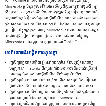
Tonka Online ដែលបើកចំហសម្រាប់សិស្សទាំងអស់នៅក្នុងរដ្ឋ
Minnesota ផ្តល់ជូននូវបទពិសោធន៍សិក្សាដ៏ល្អឥតខ្ចោះជាមួយនឹងវគ្គ
សិក្សាជាង 60 វគ្គ។ កម្មវិធីបន្ថែមនេះអនុញ្ញាតឱ្យអ្នករៀនរហូតដល់ពាក់
កណ្តាលនៃថ្នាក់រៀនរបស់អ្នកតាមអ៊ីនធឺណិត ខណៈពេលដែលស្នាក់នៅ
ក្នុងស្រុកកំណើត ឬកម្មវិធីរបស់អ្នក។ មិនថាសិស្សរបស់អ្នកបានចុះឈ្មោះ
ចូលរៀននៅក្នុងស្រុកសាលារដ្ឋ Minnetonka ចូលរៀននៅសាលារដ្ឋ ឬ
ឯកជនផ្សេងទៀត ឬសិក្សានៅផ្ទះទេ - សិស្សទាំងអស់នៅក្នុងរដ្ឋ
Minnesota អាចទាញយកអត្ថប្រយោជន៍ពី Tonka Online។
បទពិសោធន៍បង្កើតភាពខុសគ្នា
វគ្គសិក្សាត្រូវបានបង្កើតឡើងនៅក្នុងស្ថាប័ន និងបង្រៀនដោយគ្រូ
បង្រៀន Minnetonka ពិតប្រាកដដែលមានបទពិសោធន៍ច្រើនឆ្នាំ
ក្នុងការផ្តល់ការអប់រំតាមអ៊ីនធឺណិត និងបែបប្រពៃណី។
វគ្គសិក្សានីមួយៗត្រូវបានរចនាឡើងជាពិសេសសម្រាប់ការរៀនតាម
អ៊ីនធឺណិត ដើម្បីធានាថាសិស្សទទួលបានបទពិសោធន៍ពិសេស
វគ្គសិក្សារបស់យើងបំពេញតាមការរំពឹងទុកនៃកម្មវិធីសិក្សាដែលមាន
គុណភាពខ្ពស់បំផុតរបស់ស្រុកសាលា Minnetonka។
គ្រូរបស់អ្នកនឹងមានវត្តមានពេញមួយបទពិសោធន៍របស់អ្នក ដើម្បី