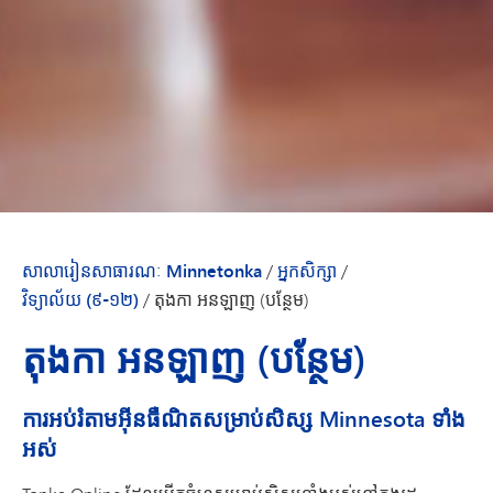
សាលារៀនសាធារណៈ Minnetonka
/
អ្នកសិក្សា
/
វិទ្យាល័យ (៩-១២)
/
តុងកា អនឡាញ (បន្ថែម)
តុងកា អនឡាញ (បន្ថែម)
ការអប់រំតាមអ៊ីនធឺណិតសម្រាប់សិស្ស Minnesota ទាំង
អស់