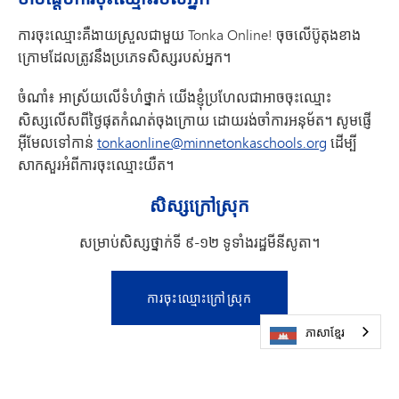
ការចុះឈ្មោះគឺងាយស្រួលជាមួយ Tonka Online! ចុចលើប៊ូតុងខាង
ក្រោមដែលត្រូវនឹងប្រភេទសិស្សរបស់អ្នក។
ចំណាំ៖
អាស្រ័យលើទំហំថ្នាក់ យើងខ្ញុំប្រហែលជាអាចចុះឈ្មោះ
សិស្សលើសពីថ្ងៃផុតកំណត់ចុងក្រោយ ដោយរង់ចាំការអនុម័ត។ សូមផ្ញើ
អ៊ីមែលទៅកាន់
tonkaonline@minnetonkaschools.org
ដើម្បី
សាកសួរអំពីការចុះឈ្មោះយឺត។
សិស្ស​ក្រៅ​ស្រុក
សម្រាប់សិស្សថ្នាក់ទី ៩-១២ ទូទាំងរដ្ឋមីនីសូតា។
ការចុះឈ្មោះក្រៅស្រុក
ភាសាខ្មែរ