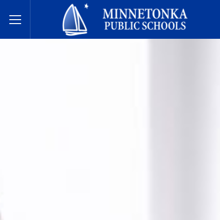
សាលារៀនសាធារណៈ Minnetonka
Toggle Menu