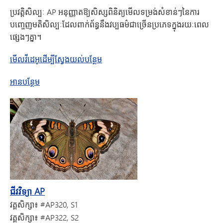
ប្រវត្តិសិល្បៈ AP អនុញ្ញាតឱ្យសិស្សពិនិត្យមើលទម្រង់សំខាន់ៗនៃការ
បញ្ចេញមតិសិល្បៈដែលពាក់ព័ន្ធនឹងវប្បធម៌ជាច្រើនប្រភេទក្នុងរយៈពេល
ផ្សេងៗគ្នា។
មើលវីដេអូដើម្បីស្វែងយល់បន្ថែម
អំពីប្រវត្តិសាស្ត្រសិល្បៈ AP
អានបន្ថែម
ជីវវិទ្យា AP
វគ្គសិក្សា៖
#AP320, S1
វគ្គសិក្សា៖
#AP322, S2