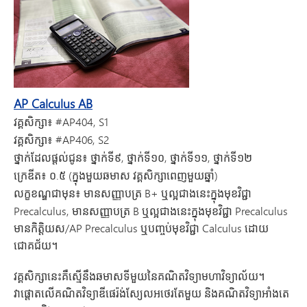
AP Calculus AB
វគ្គសិក្សា៖
#AP404, S1
វគ្គសិក្សា៖
#AP406, S2
ថ្នាក់ដែលផ្តល់ជូន៖
ថ្នាក់ទី៩, ថ្នាក់ទី១០, ថ្នាក់ទី១១, ថ្នាក់ទី១២
ក្រេឌីត៖
០.៥ (ក្នុងមួយឆមាស វគ្គសិក្សាពេញមួយឆ្នាំ)
លក្ខខណ្ឌ​ជាមុន៖ មាន​សញ្ញាបត្រ
B+ ឬ​ល្អ​ជាង​នេះ​ក្នុង​មុខវិជ្ជា​
Precalculus, មាន​សញ្ញាបត្រ B ឬ​ល្អ​ជាង​នេះ​ក្នុង​មុខវិជ្ជា Precalculus
មាន​កិត្តិយស/AP Precalculus ឬ​បញ្ចប់​មុខវិជ្ជា​ Calculus ដោយ​
ជោគជ័យ។
វគ្គសិក្សានេះគឺស្មើនឹងឆមាសទីមួយនៃគណិតវិទ្យាមហាវិទ្យាល័យ។
វាផ្តោតលើគណិតវិទ្យាឌីផេរ៉ង់ស្យែលអថេរតែមួយ និងគណិតវិទ្យាអាំងតេ