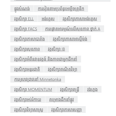
ផ្លូវសំណង់
ការរៀនតាមប្រព័ន្ធអេឡិចត្រូនិក
វគ្គសិក្សា ELL
អង់គ្លេស
វគ្គសិក្សាភាសាអង់គ្លេស
វគ្គសិក្សា FACS
ការផ្តោតអារម្មណ៍លើសុខភាព ថ្នាក់ A
វគ្គសិក្សាភាសាបារាំង
វគ្គសិក្សាភាសាអាល្លឺម៉ង់
វគ្គសិក្សាសុខភាព
វគ្គសិក្សា IB
វគ្គសិក្សាអំពីនវានុវត្តន៍ និងភាពជាអ្នកដឹកនាំ
វគ្គសិក្សាអន្តរជាតិ
វគ្គសិក្សាគណិតវិទ្យា
ការស្រាវជ្រាវនៅ Minnetonka
វគ្គសិក្សា MOMENTUM
វគ្គសិក្សាតន្ត្រី
វង់ភ្លេង
វគ្គសិក្សាអប់រំកាយ
គម្រោងដឹកនាំផ្លូវ
វគ្គសិក្សាវិទ្យាសាស្ត្រ
វគ្គសិក្សាភាសាសញ្ញា