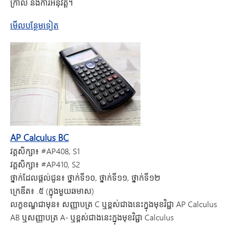
ក្រាល និងការអនុវត្ត។
​អំពី AP Calculus AB នៅលើ Facebook
មើល​បន្ថែមទៀត
AP Calculus BC
វគ្គសិក្សា៖
#AP408, S1
វគ្គសិក្សា៖
#AP410, S2
ថ្នាក់ដែលផ្តល់ជូន៖
ថ្នាក់ទី១០, ថ្នាក់ទី១១, ថ្នាក់ទី១២
ក្រេឌីត៖
.៥ (ក្នុងមួយឆមាស)
លក្ខខណ្ឌជាមុន៖
សញ្ញាបត្រ C ឬខ្ពស់ជាងនេះក្នុងមុខវិជ្ជា AP Calculus
AB ឬសញ្ញាបត្រ A- ឬខ្ពស់ជាងនេះក្នុងមុខវិជ្ជា Calculus