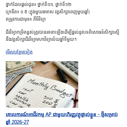
ថ្នាក់ដែលផ្តល់ជូន៖
ថ្នាក់ទី១១, ថ្នាក់ទី១២
ក្រេឌីត៖
០.៥ (ក្នុងមួយឆមាស វគ្គសិក្សាពេញមួយឆ្នាំ)
តម្រូវការជាមុន៖
គីមីវិទ្យា
ជីវវិទ្យាកម្រិតខ្ពស់ត្រូវបានរចនាឡើងដើម្បីផ្តល់នូវបទពិសោធន៍សិក្សាស្មើ
នឹងវគ្គសិក្សាជីវវិទ្យាមហាវិទ្យាល័យឆ្នាំទីមួយ។
​អំពី AP Biology
មើល​បន្ថែមទៀត
គោលការណ៍អាជីវកម្ម AP ជាមួយហិរញ្ញវត្ថុផ្ទាល់ខ្លួន - ថ្មីសម្រាប់
ឆ្នាំ 2026-27