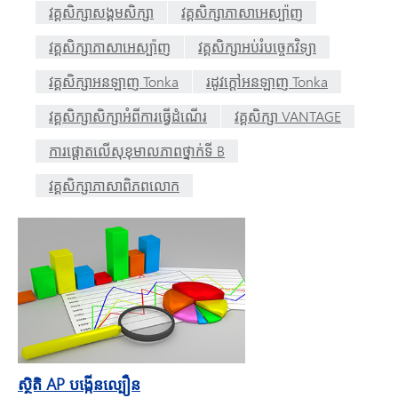
វគ្គសិក្សាសង្គមសិក្សា
វគ្គសិក្សាភាសាអេស្ប៉ាញ
វគ្គសិក្សាភាសាអេស្ប៉ាញ
វគ្គសិក្សាអប់រំបច្ចេកវិទ្យា
វគ្គសិក្សាអនឡាញ Tonka
រដូវក្តៅអនឡាញ Tonka
វគ្គសិក្សាសិក្សាអំពីការធ្វើដំណើរ
វគ្គសិក្សា VANTAGE
ការផ្តោតលើសុខុមាលភាពថ្នាក់ទី B
វគ្គសិក្សាភាសាពិភពលោក
ស្ថិតិ AP បង្កើនល្បឿន