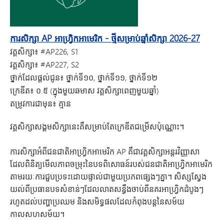
ការសិក្សា AP អាហ្វ្រិកអាមេរិក - ថ្មីសម្រាប់ឆ្នាំសិក្សា 2026-27
វគ្គសិក្សា៖
#AP226, S1
វគ្គសិក្សា៖
#AP227, S2
ថ្នាក់ដែលផ្តល់ជូន៖
ថ្នាក់ទី១០, ថ្នាក់ទី១១, ថ្នាក់ទី១២
ក្រេឌីត៖
០.៥ (ក្នុងមួយឆមាស វគ្គសិក្សាពេញមួយឆ្នាំ)
តម្រូវការជាមុន៖
គ្មាន
វគ្គសិក្សាសង្គមសិក្សានេះគឺសម្រាប់តែក្រេឌីតជម្រើសប៉ុណ្ណោះ។
ការសិក្សាអំពីជនជាតិអាហ្វ្រិកអាមេរិក AP គឺជាវគ្គសិក្សាអន្តរវិញ្ញាសា
ដែលពិនិត្យមើលភាពចម្រុះនៃបទពិសោធន៍របស់ជនជាតិអាហ្វ្រិកអាមេរិក
តាមរយៈការជួបប្រទះដោយផ្ទាល់ជាមួយប្រភពផ្សេងៗគ្នា។ សិស្សស្វែង
យល់ពីប្រធានបទសំខាន់ៗដែលលាតសន្ធឹងចាប់ពីនគរអាហ្វ្រិកដំបូងៗ
រហូតដល់បញ្ហាប្រឈម និងសមិទ្ធផលដែលកំពុងបន្តនៃសម័យ
កាលសហសម័យ។