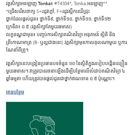
វគ្គសិក្សាអនឡាញ Tonka៖
#T4104*, Tonka អនឡាញ**
*ជ្រើសរើសពាក្យ S=រដូវក្តៅ, F=រដូវស្លឹកឈើជ្រុះ
ថ្នាក់ដែលផ្តល់ជូន៖
ថ្នាក់ទី៩, ថ្នាក់ទី១០, ថ្នាក់ទី១១, ថ្នាក់ទី១២
ក្រេឌីត៖
០.៥ (វគ្គសិក្សាតែមួយឆមាស)
លក្ខខណ្ឌ​ជាមុន៖
បញ្ចប់​ការសិក្សា​គណិតវិទ្យា អនុគមន៍ ស្ថិតិ និង​
ត្រីកោណមាត្រ (B- ឬ​ល្អ​ជាង​នេះ) វគ្គសិក្សា​មុន​កាលគុល​ណាមួយ ឬ​ការ
ណែនាំ​ពី​គ្រូ។
វគ្គសិក្សានេះបង្រៀនប្រធានបទចំនួន ១០ នៃស្ថិតិក្នុងរបៀបបង្កើនល្បឿន
មួយឆមាស។ វាត្រូវបានរចនាឡើងដើម្បីបន្ថែមលើលំដាប់គណិតវិទ្យា ៤
ឆ្នាំធម្មតា ហើយត្រូវបានផ្តល់ជូនជាថ្នាក់ឥណទាន ០.៥ ប៉ុណ្ណោះ។
អំពីស្ថិតិ AP បង្កើនល្បឿន
អានបន្ថែម