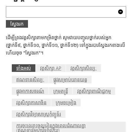
ស្វែងរក
ជម្រ
ស្វែងរក
ដើម្បីត្រងវគ្គសិក្សាតាមកម្រិតថ្នាក់ សូមវាយបញ្ចូលថ្នាក់របស់អ្នក
(ថ្នាក់ទី៩, ថ្នាក់ទី១០, ថ្នាក់ទី១១, ថ្នាក់ទី១២) ទៅក្នុងរបារស្វែងរកខាងលើ
ហើយចុច "ស្វែងរក"។
ទាំងអស់
វគ្គសិក្សា AP
វគ្គសិក្សាសិល្បៈ
ឥណទានសិល្បៈ
ផ្លូវ​សម្រាប់​យានយន្ត
ផ្លូវអាកាសចរណ៍
ក្រុមតន្រ្តី
វគ្គសិក្សាពាណិជ្ជកម្ម
វគ្គសិក្សាភាសាចិន
ក្រុមចម្រៀង
វគ្គសិក្សាវិទ្យាសាស្ត្រកុំព្យូទ័រ
ការចុះឈ្មោះចូលរៀនក្នុងពេលដំណាលគ្នា
(ឥណទានមហាវិទ្យាល័យ)