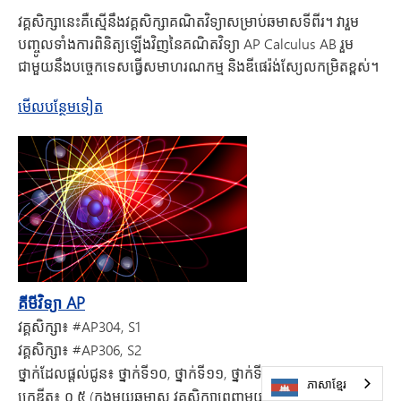
វគ្គសិក្សានេះគឺស្មើនឹងវគ្គសិក្សាគណិតវិទ្យាសម្រាប់ឆមាសទីពីរ។ វារួម
បញ្ចូលទាំងការពិនិត្យឡើងវិញនៃគណិតវិទ្យា AP Calculus AB រួម
ជាមួយនឹងបច្ចេកទេសធ្វើសមាហរណកម្ម និងឌីផេរ៉ង់ស្យែលកម្រិតខ្ពស់។
​អំពី AP Calculus BC នៅលើ Facebook
មើល​បន្ថែមទៀត
គីមីវិទ្យា AP
វគ្គសិក្សា៖
#AP304, S1
វគ្គសិក្សា៖
#AP306, S2
ថ្នាក់ដែលផ្តល់ជូន៖
ថ្នាក់ទី១០, ថ្នាក់ទី១១, ថ្នាក់ទី១២
ភាសាខ្មែរ
ក្រេឌីត៖
០.៥ (ក្នុងមួយឆមាស វគ្គសិក្សាពេញមួយឆ្នាំ)