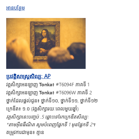
អំពីការសិក្សា AP អាហ្វ្រិកអាមេរិក - ថ្មីសម្រាប់ឆ្នាំ 2026-27
អានបន្ថែម
ប្រវត្តិសាស្ត្រសិល្បៈ AP
វគ្គសិក្សាអនឡាញ Tonka៖
#T6094F ភាគទី 1
វគ្គសិក្សាអនឡាញ Tonka៖
#T6096W ភាគទី 2
ថ្នាក់ដែលផ្តល់ជូន៖
ថ្នាក់ទី១០, ថ្នាក់ទី១១, ថ្នាក់ទី១២
ក្រេឌីត៖
១.០ (វគ្គសិក្សារយៈពេលមួយឆ្នាំ)
វគ្គសិក្សានេះបញ្ចប់ .5 ឆ្ពោះទៅរកក្រេឌីតសិល្បៈ
*តាមអ៊ីនធឺណិត សូមបំពេញផ្នែកទី 1 មុនផ្នែកទី 2។
តម្រូវការជាមុន៖
គ្មាន