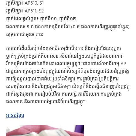
វគ្គសិក្សា៖
AP610, S1
វគ្គសិក្សា៖
AP611, S2
ថ្នាក់ដែលផ្តល់ជូន៖
ថ្នាក់ទី១១, ថ្នាក់ទី១២
ឥណទាន៖
១.០ ឥណទានជ្រើសរើស (០.៥ ឥណទានហិរញ្ញវត្ថុផ្ទាល់ខ្លួន)
តម្រូវការជាមុន៖
គ្មាន
ការយល់ដឹងពីរបៀបដែលអាជីវកម្មដំណើរការ និងរបៀបដែលបុគ្គល
ម្នាក់ៗគ្រប់គ្រងប្រាក់គឺមានសារៈសំខាន់នៅក្នុងសេដ្ឋកិច្ចដែលមានការ
រីកចម្រើនយ៉ាងឆាប់រហ័សនាពេលបច្ចុប្បន្ន។ គោលការណ៍អាជីវកម្ម AP
ជាមួយការគ្រប់គ្រងហិរញ្ញវត្ថុណែនាំសិស្សអំពីមុខងារស្នូលដែលជំរុញអង្គ
ការឱ្យទទួលបានជោគជ័យ រួមទាំងទីផ្សារ ការគ្រប់គ្រង ប្រតិបត្តិការ
សហគ្រិនភាព និងហិរញ្ញវត្ថុអាជីវកម្ម។ សិស្សក៏នឹងបង្កើតជំនាញហិរញ្ញវត្ថុ
ជាក់ស្តែងដូចជា ការរៀបចំថវិកា ការសន្សំ ការវិនិយោគ ការគ្រប់គ្រង
ឥណទាន និងការវាយតម្លៃហានិភ័យហិរញ្ញវត្ថុ។
អំពីគោលការណ៍អាជីវកម្ម AP ជាមួយហិរញ្ញវត្ថុផ្ទាល់ខ្លួន - ថ្មីសម្រ
អានបន្ថែម