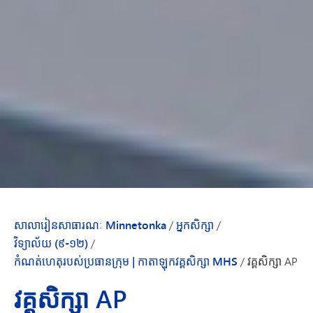
សាលារៀនសាធារណៈ Minnetonka
/
អ្នកសិក្សា
/
វិទ្យាល័យ (៩-១២)
/
កំណត់ហេតុ​របស់​ប្រធាន​ក្រុម | កាតាឡុក​វគ្គសិក្សា MHS
/
វគ្គសិក្សា AP
វគ្គសិក្សា AP