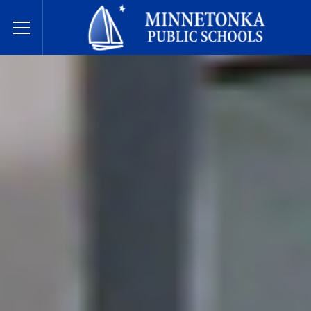
សាលារៀនសាធារណៈ Minnetonka
Toggle Menu