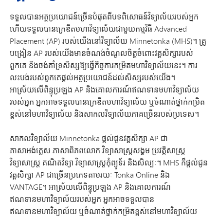
ទទួលបានអត្ថប្រយោជន៍ច្រើនបំផុតពីបទពិសោធន៍វិទ្យាល័យរបស់អ្នក
ហើយទទួលបានក្រេឌីតមហាវិទ្យាល័យជាមួយកម្មវិធី Advanced
Placement (AP) របស់យើងនៅវិទ្យាល័យ Minnetonka (MHS)។ គ្រូ
បង្រៀន AP របស់យើងមានចំណង់ចំណូលចិត្តចំពោះវគ្គសិក្សារបស់
ពួកគេ និងចង់គាំទ្រសិស្សឱ្យធ្វើកិច្ចការកម្រិតមហាវិទ្យាល័យនេះ។ ការ
លះបង់របស់ពួកគេផ្តល់អត្ថប្រយោជន៍ដល់សិស្សរបស់យើង។
អាស្រ័យលើពិន្ទុប្រឡង AP និងគោលការណ៍ឥណទានមហាវិទ្យាល័យ
របស់អ្នក អ្នកអាចទទួលបានក្រេឌីតមហាវិទ្យាល័យ ឬចំណាត់ថ្នាក់កម្រិត
ខ្ពស់នៅមហាវិទ្យាល័យ និងសាកលវិទ្យាល័យភាគច្រើនរបស់ប្រទេស។
សាកលវិទ្យាល័យ Minnetonka ផ្តល់ជូនវគ្គសិក្សា AP ជា
ភាសាអង់គ្លេស ភាសាពិភពលោក វិទ្យាសាស្ត្រសង្គម ប្រវត្តិសាស្ត្រ
វិទ្យាសាស្ត្រ គណិតវិទ្យា វិទ្យាសាស្ត្រកុំព្យូទ័រ និងសិល្បៈ។ MHS ក៏ផ្តល់ជូន
វគ្គសិក្សា AP ជាច្រើនប្រភេទតាមរយៈ Tonka Online និង
VANTAGE។ អាស្រ័យលើពិន្ទុប្រឡង AP និងគោលការណ៍
ឥណទានមហាវិទ្យាល័យរបស់អ្នក អ្នកអាចទទួលបាន
ឥណទានមហាវិទ្យាល័យ ឬចំណាត់ថ្នាក់កម្រិតខ្ពស់នៅមហាវិទ្យាល័យ