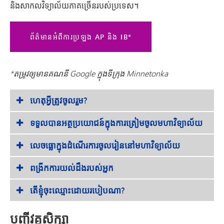
និងសាកលវិទ្យាល័យភាគច្រើនរបស់ប្រទេស។
ព័ត៌មានអំពីការប្រឡង AP និង IB*
*តម្រូវឲ្យមានគណនី Google ក្នុងទីក្រុង Minnetonka
ហេតុអ្វីត្រូវចូលរួម?
ទទួលបានអត្ថប្រយោជន៍ក្នុងការត្រៀមចូលមហាវិទ្យាល័យ
លេចធ្លោក្នុងដំណើរការចូលរៀននៅមហាវិទ្យាល័យ
ពង្រីកការយល់ដឹងរបស់អ្នក
តើខ្ញុំចុះឈ្មោះដោយរបៀបណា?
បញ្ជីវគ្គសិក្សា