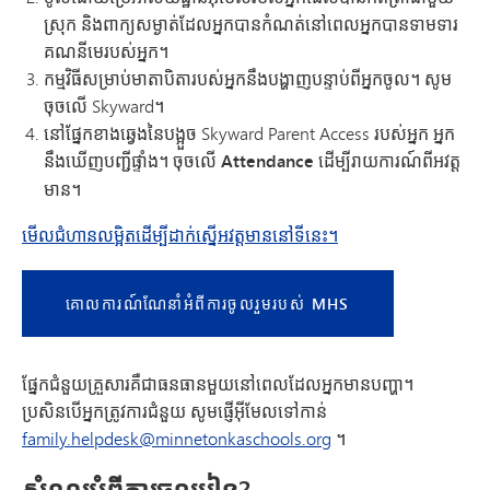
ស្រុក និងពាក្យសម្ងាត់ដែលអ្នកបានកំណត់នៅពេលអ្នកបានទាមទារ
គណនីមេរបស់អ្នក។
កម្មវិធី​សម្រាប់​មាតាបិតា​របស់​អ្នក​នឹង​បង្ហាញ​បន្ទាប់​ពី​អ្នក​ចូល។ សូម​
ចុច​លើ Skyward។
នៅផ្នែកខាងឆ្វេងនៃបង្អួច Skyward Parent Access របស់អ្នក អ្នក
នឹងឃើញបញ្ជីផ្ទាំង។
ចុចលើ Attendance ដើម្បីរាយការណ៍ពីអវត្ត
មាន។
មើលជំហានលម្អិតដើម្បីដាក់ស្នើអវត្តមាននៅទីនេះ។
គោលការណ៍ណែនាំអំពីការចូលរួមរបស់ MHS
ផ្នែកជំនួយគ្រួសារគឺជាធនធានមួយនៅពេលដែលអ្នកមានបញ្ហា។
ប្រសិនបើអ្នកត្រូវការជំនួយ សូមផ្ញើអ៊ីមែលទៅកាន់
family.helpdesk@minnetonkaschools.org
។