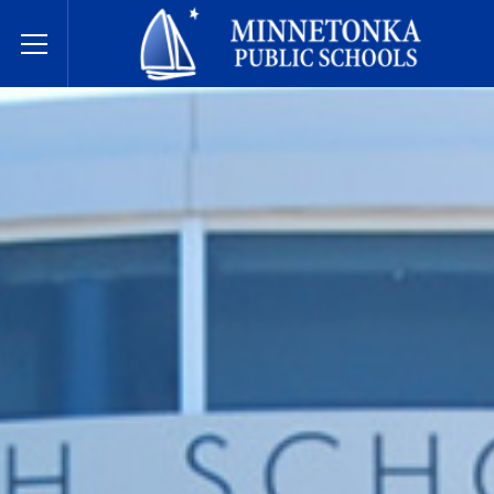
សាលារៀនសាធារណៈ Minnetonka
Toggle Menu