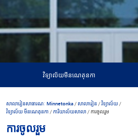
វិទ្យាល័យមីនណេតុនកា
សាលារៀនសាធារណៈ Minnetonka
/
សាលារៀន
/
វិទ្យាល័យ
/
វិទ្យាល័យ មីនណេតុនកា
/
ការិយាល័យសាលា
/
ការចូលរួម
ការចូលរួម