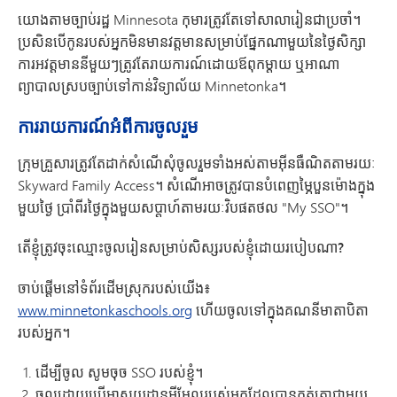
យោងតាមច្បាប់រដ្ឋ Minnesota កុមារត្រូវតែទៅសាលារៀនជាប្រចាំ។
ប្រសិនបើកូនរបស់អ្នកមិនមានវត្តមានសម្រាប់ផ្នែកណាមួយនៃថ្ងៃសិក្សា
ការអវត្តមាននីមួយៗត្រូវតែរាយការណ៍ដោយឪពុកម្តាយ ឬអាណា
ព្យាបាលស្របច្បាប់ទៅកាន់វិទ្យាល័យ Minnetonka។
ការរាយការណ៍អំពីការចូលរួម
ក្រុមគ្រួសារត្រូវតែដាក់សំណើសុំចូលរួមទាំងអស់តាមអ៊ីនធឺណិតតាមរយៈ
Skyward Family Access។ សំណើអាចត្រូវបានបំពេញម្ភៃបួនម៉ោងក្នុង
មួយថ្ងៃ ប្រាំពីរថ្ងៃក្នុងមួយសប្តាហ៍តាមរយៈវិបផតថល "My SSO"។
តើខ្ញុំត្រូវចុះឈ្មោះចូលរៀនសម្រាប់សិស្សរបស់ខ្ញុំដោយរបៀបណា?
ចាប់ផ្តើមនៅទំព័រដើមស្រុករបស់យើង៖
www.minnetonkaschools.org
ហើយចូលទៅក្នុងគណនីមាតាបិតា
របស់អ្នក។
ដើម្បីចូល សូមចុច SSO របស់ខ្ញុំ។
ចូលដោយប្រើអាសយដ្ឋានអ៊ីមែលរបស់អ្នកដែលបានកត់ត្រាជាមួយ