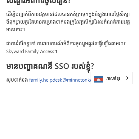
សំណួរអំពីការចូលរៀន?
ដើម្បីបញ្ជាក់ពីការអវត្តមានដែលបានកត់ត្រាទុកក្នុងអំឡុងពេលថ្ងៃសិក្សា
ឪពុកម្តាយគួរតែមានគម្រោងទាក់ទងគ្រូនៃវគ្គសិក្សាដែលកំណត់ការអវត្ត
មាននោះ។
ជាការរំលឹកទូទៅ ការរាយការណ៍អំពីការចូលរួមគួរតែធ្វើឡើងតាមរយៈ
Skyward Family Access។
មានបញ្ហាគណនី SSO របស់ខ្ញុំ?
ភាសាខ្មែរ
សូមទាក់ទង
family.helpdesk@minnetonkaschools.org