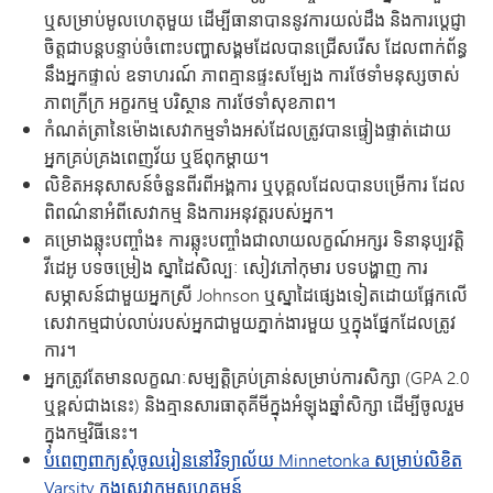
ឬសម្រាប់មូលហេតុមួយ ដើម្បីធានាបាននូវការយល់ដឹង និងការប្តេជ្ញា
ចិត្តជាបន្តបន្ទាប់ចំពោះបញ្ហាសង្គមដែលបានជ្រើសរើស ដែលពាក់ព័ន្ធ
នឹងអ្នកផ្ទាល់ ឧទាហរណ៍ ភាពគ្មានផ្ទះសម្បែង ការថែទាំមនុស្សចាស់
ភាពក្រីក្រ អក្ខរកម្ម បរិស្ថាន ការថែទាំសុខភាព។
កំណត់ត្រានៃម៉ោងសេវាកម្មទាំងអស់ដែលត្រូវបានផ្ទៀងផ្ទាត់ដោយ
អ្នកគ្រប់គ្រងពេញវ័យ ឬឪពុកម្តាយ។
លិខិតអនុសាសន៍ចំនួនពីរពីអង្គការ ឬបុគ្គលដែលបានបម្រើការ ដែល
ពិពណ៌នាអំពីសេវាកម្ម និងការអនុវត្តរបស់អ្នក។
គម្រោងឆ្លុះបញ្ចាំង៖ ការឆ្លុះបញ្ចាំងជាលាយលក្ខណ៍អក្សរ ទិនានុប្បវត្តិ
វីដេអូ បទចម្រៀង ស្នាដៃសិល្បៈ សៀវភៅកុមារ បទបង្ហាញ ការ
សម្ភាសន៍ជាមួយអ្នកស្រី Johnson ឬស្នាដៃផ្សេងទៀតដោយផ្អែកលើ
សេវាកម្មជាប់លាប់របស់អ្នកជាមួយភ្នាក់ងារមួយ ឬក្នុងផ្នែកដែលត្រូវ
ការ។
អ្នកត្រូវតែមានលក្ខណៈសម្បត្តិគ្រប់គ្រាន់សម្រាប់ការសិក្សា (GPA 2.0
ឬខ្ពស់ជាងនេះ) និងគ្មានសារធាតុគីមីក្នុងអំឡុងឆ្នាំសិក្សា ដើម្បីចូលរួម
ក្នុងកម្មវិធីនេះ។
បំពេញពាក្យសុំចូលរៀននៅវិទ្យាល័យ Minnetonka សម្រាប់លិខិត
Varsity ក្នុងសេវាកម្មសហគមន៍