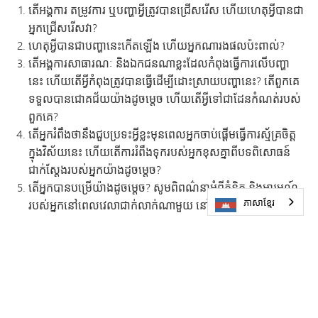
តើអង្គការ តម្រូវការ ឬបញ្ហាអ្វីត្រូវបានជ្រើសរើស ហើយហេតុអ្វីបានជា
អ្នកជ្រើសរើសវា?
ហេតុអ្វីបានជាបញ្ហានេះកើតឡើង ហើយអ្នកណារងផលប៉ះពាល់?
តើអង្គការសាធារណៈ និងឯកជនណាខ្លះដែលកំពុងធ្វើការលើបញ្ហា
នេះ ហើយតើអ្វីកំពុងត្រូវបានធ្វើដើម្បីដោះស្រាយបញ្ហានេះ? តើពួកគេ
ទទួលបានជោគជ័យយ៉ាងដូចម្តេច ហើយតើអ្វីទៅជាដែនកំណត់របស់
ពួកគេ?
តើអ្នករំពឹងថានឹងជួបប្រទះអ្វីខ្លះមុនពេលអ្នកចាប់ផ្តើមធ្វើការស្ម័គ្រចិត្ត
ក្នុងវិស័យនេះ ហើយតើការរំពឹងទុករបស់អ្នកខុសគ្នាពីបទពិសោធន៍
ជាក់ស្តែងរបស់អ្នកយ៉ាងដូចម្តេច?
តើអ្នកបានបម្រើយ៉ាងដូចម្តេច? សូមពិពណ៌នាអំពីគំនិត និងអារម្មណ៍
ភាសាខ្មែរ
របស់អ្នកនៅពេលវេលាជាក់លាក់ណាមួយ នៅពេលអ្នកបម្រើ។
តើ​អ្នក​ធ្លាប់​ជួប​បញ្ហា​សីលធម៌​ដែរ​ឬទេ?
តើអ្នកទទួលបានជំនាញ ចំណេះដឹង និង/ឬការយល់ដឹងថ្មីៗអ្វីខ្លះ?
ការដាក់ពាក្យសុំលិខិតសាកលវិទ្យាល័យ
ឯកសារទាំងអស់អាចត្រូវបានផ្ញើតាមប្រព័ន្ធអេឡិចត្រូនិចទៅកាន់