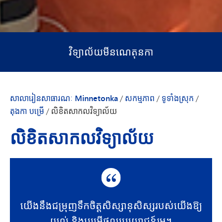
វិទ្យាល័យមីនណេតុនកា
សាលារៀនសាធារណៈ Minnetonka
/
សកម្មភាព
/
ទូទាំងស្រុក
/
តុងកា បម្រើ
/
លិខិតសាកលវិទ្យាល័យ
លិខិតសាកលវិទ្យាល័យ
យើងនឹងជម្រុញទឹកចិត្តសិស្សានុសិស្សរបស់យើងឱ្យ
យល់ និងបម្រើផលប្រយោជន៍រួម។