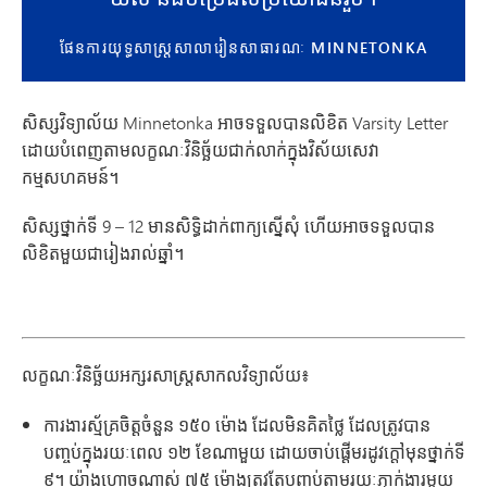
ផែនការយុទ្ធសាស្ត្រសាលារៀនសាធារណៈ MINNETONKA
សិស្សវិទ្យាល័យ Minnetonka អាចទទួលបានលិខិត Varsity Letter
ដោយបំពេញតាមលក្ខណៈវិនិច្ឆ័យជាក់លាក់ក្នុងវិស័យសេវា
កម្មសហគមន៍។
សិស្ស​ថ្នាក់​ទី 9 – 12 មាន​សិទ្ធិ​ដាក់ពាក្យ​ស្នើសុំ ហើយ​អាច​ទទួល​បាន​
លិខិត​មួយ​ជា​រៀងរាល់ឆ្នាំ។
លក្ខណៈវិនិច្ឆ័យអក្សរសាស្ត្រសាកលវិទ្យាល័យ៖
ការងារស្ម័គ្រចិត្តចំនួន ១៥០ ម៉ោង ដែលមិនគិតថ្លៃ ដែលត្រូវបាន
បញ្ចប់ក្នុងរយៈពេល ១២ ខែណាមួយ ដោយចាប់ផ្តើមរដូវក្តៅមុនថ្នាក់ទី
៩។ យ៉ាងហោចណាស់ ៧៥ ម៉ោងត្រូវតែបញ្ចប់តាមរយៈភ្នាក់ងារមួយ