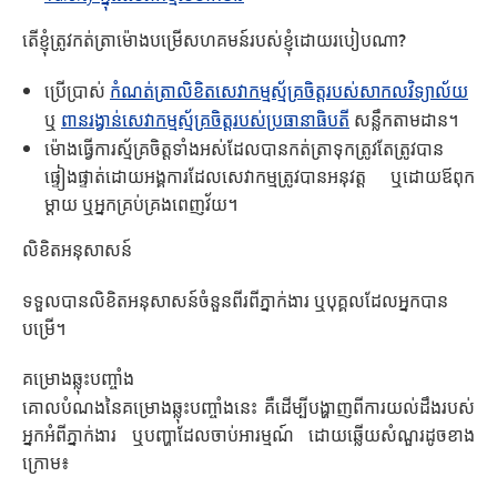
តើខ្ញុំត្រូវកត់ត្រាម៉ោងបម្រើសហគមន៍របស់ខ្ញុំដោយរបៀបណា?
ប្រើប្រាស់
កំណត់ត្រាលិខិតសេវាកម្មស្ម័គ្រចិត្តរបស់សាកលវិទ្យាល័យ
ឬ
ពានរង្វាន់សេវាកម្មស្ម័គ្រចិត្តរបស់ប្រធានាធិបតី
សន្លឹកតាមដាន។
ម៉ោងធ្វើការស្ម័គ្រចិត្តទាំងអស់ដែលបានកត់ត្រាទុកត្រូវតែត្រូវបាន
ផ្ទៀងផ្ទាត់ដោយអង្គការដែលសេវាកម្មត្រូវបានអនុវត្ត ឬដោយឪពុក
ម្តាយ ឬអ្នកគ្រប់គ្រងពេញវ័យ។
លិខិតអនុសាសន៍
ទទួលបានលិខិតអនុសាសន៍ចំនួនពីរពីភ្នាក់ងារ ឬបុគ្គលដែលអ្នកបាន
បម្រើ។
គម្រោងឆ្លុះបញ្ចាំង
គោលបំណងនៃគម្រោងឆ្លុះបញ្ចាំងនេះ គឺដើម្បីបង្ហាញពីការយល់ដឹងរបស់
អ្នកអំពីភ្នាក់ងារ ឬបញ្ហាដែលចាប់អារម្មណ៍ ដោយឆ្លើយសំណួរដូចខាង
ក្រោម៖