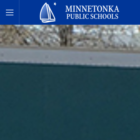
សាលារៀនសាធារណៈ Minnetonka
Toggle Menu