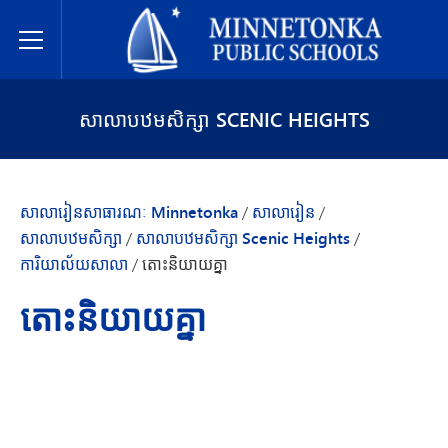
សាលារៀនសាធារណៈ Minnetonka
Toggle Menu
សាលាបឋមសិក្សា SCENIC HEIGHTS
សាលារៀនសាធារណៈ Minnetonka
/
សាលារៀន
/
សាលាបឋមសិក្សា
/
សាលាបឋមសិក្សា Scenic Heights
/
ការិយាល័យសាលា
/
តោះនិយាយគ្នា
តោះនិយាយគ្នា