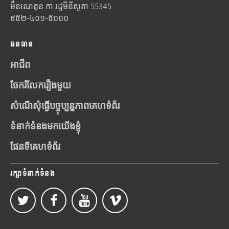
មីនណេតុន
កា រដ្ឋមីនីសូតា
55345
៩៥២-៤០១-៥០០០
ធនធាន
អាជីព
ចែករំលែករឿងមួយ
សំណើសុំធ្វើបច្ចុប្បន្នភាពគេហទំព័រ
ទំនាក់ទំនងមកយើងខ្ញុំ
ផែនទីគេហទំព័រ
រក្សាទំនាក់ទំនង