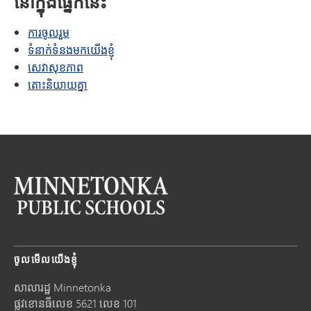
នៅក្នុងផ្នែកនេះ
ការចូលរួម
ទំនាក់ទំនងមកយើងខ្ញុំ
សេវាសុខភាព
តោះនិយាយគ្នា
ចូលមើលយើងខ្ញុំ
សាលារដ្ឋ Minnetonka
ផ្លូវខោនធីលេខ 5621 លេខ 101