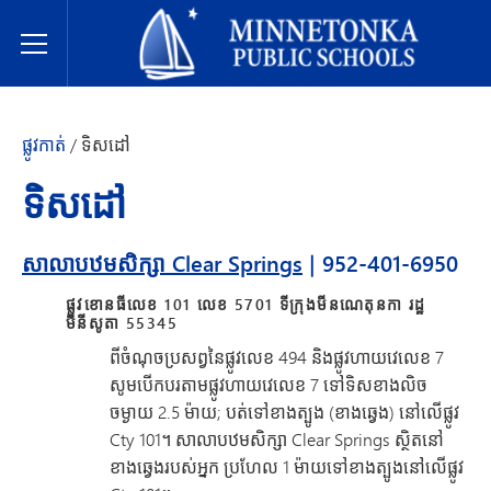
សាលារៀនសាធារណៈ Minnetonka
Toggle Menu
ផ្លូវកាត់
/
ទិសដៅ
ទិសដៅ
សាលាបឋមសិក្សា Clear Springs
| 952-401-6950
ផ្លូវខោនធីលេខ 101 លេខ 5701 ទីក្រុងមីនណេតុនកា រដ្ឋ
មីនីសូតា 55345
ពីចំណុចប្រសព្វនៃផ្លូវលេខ 494 និងផ្លូវហាយវេលេខ 7
សូមបើកបរតាមផ្លូវហាយវេលេខ 7 ទៅទិសខាងលិច
ចម្ងាយ 2.5 ម៉ាយ; បត់ទៅខាងត្បូង (ខាងឆ្វេង) នៅលើផ្លូវ
Cty 101។ សាលាបឋមសិក្សា Clear Springs ស្ថិតនៅ
ខាងឆ្វេងរបស់អ្នក ប្រហែល 1 ម៉ាយទៅខាងត្បូងនៅលើផ្លូវ