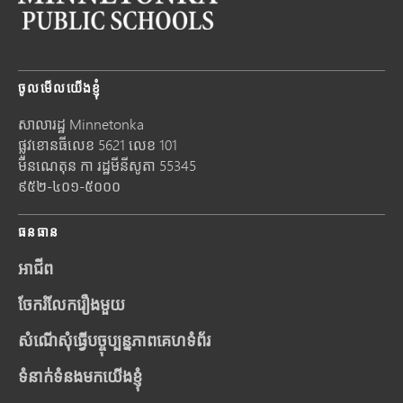
ចូលមើលយើងខ្ញុំ
សាលារដ្ឋ Minnetonka
ផ្លូវខោនធីលេខ 5621 លេខ 101
មីនណេតុន
កា រដ្ឋមីនីសូតា
55345
៩៥២-៤០១-៥០០០
ធនធាន
អាជីព
ចែករំលែករឿងមួយ
សំណើសុំធ្វើបច្ចុប្បន្នភាពគេហទំព័រ
ទំនាក់ទំនងមកយើងខ្ញុំ