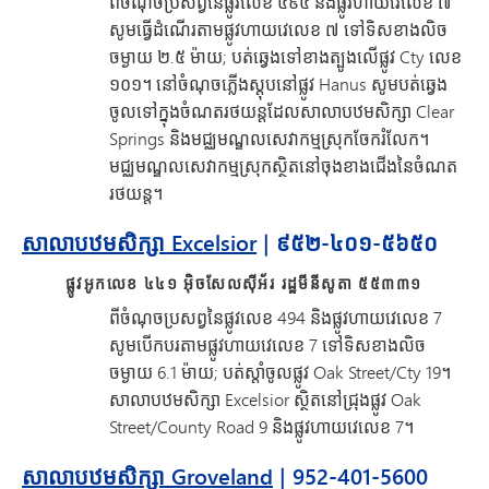
ពីចំណុចប្រសព្វនៃផ្លូវលេខ ៤៩៤ និងផ្លូវហាយវេលេខ ៧
សូមធ្វើដំណើរតាមផ្លូវហាយវេលេខ ៧ ទៅទិសខាងលិច
ចម្ងាយ ២.៥ ម៉ាយ; បត់ឆ្វេងទៅខាងត្បូងលើផ្លូវ Cty លេខ
១០១។ នៅចំណុចភ្លើងស្តុបនៅផ្លូវ Hanus សូមបត់ឆ្វេង
ចូលទៅក្នុងចំណតរថយន្តដែលសាលាបឋមសិក្សា Clear
Springs និងមជ្ឈមណ្ឌលសេវាកម្មស្រុកចែករំលែក។
មជ្ឈមណ្ឌលសេវាកម្មស្រុកស្ថិតនៅចុងខាងជើងនៃចំណត
រថយន្ត។
សាលាបឋមសិក្សា Excelsior
| ៩៥២-៤០១-៥៦៥០
ផ្លូវអូកលេខ ៤៤១ អ៊ិចសែលស៊ីអ័រ រដ្ឋមីនីសូតា ៥៥៣៣១
ពីចំណុចប្រសព្វនៃផ្លូវលេខ 494 និងផ្លូវហាយវេលេខ 7
សូមបើកបរតាមផ្លូវហាយវេលេខ 7 ទៅទិសខាងលិច
ចម្ងាយ 6.1 ម៉ាយ; បត់ស្តាំចូលផ្លូវ Oak Street/Cty 19។
សាលាបឋមសិក្សា Excelsior ស្ថិតនៅជ្រុងផ្លូវ Oak
Street/County Road 9 និងផ្លូវហាយវេលេខ 7។
សាលាបឋមសិក្សា Groveland
| 952-401-5600