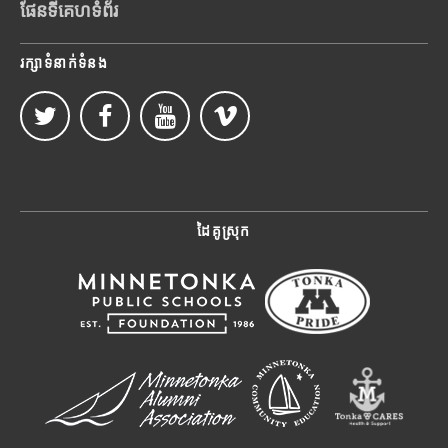
ផែនទីគេហទំព័រ
រក្សាទំនាក់ទំនង
ដៃគូស្រុក