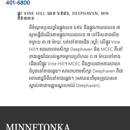
401-6800
ផ្លូវ VINE HILL លេខ ៤៥៨៤, DEEPHAVEN, MN
៥៥៣៣១
ពីចំណុចប្រសព្វនៃផ្លូវលេខ ៤៩៤ និងផ្លូវហាយវេលេខ ៧
សូមធ្វើដំណើរតាមផ្លូវហាយវេលេខ ៧ ទៅទិសខាងលិច
ចម្ងាយ ៣.៧ ម៉ាយ; បត់ទៅខាងជើង (ស្តាំ) លើផ្លូវ Vine
Hill។ សាលាបឋមសិក្សា Deephaven និង MCEC គឺនៅ
ខាងឆ្វេងដៃរបស់អ្នកចម្ងាយប្រហែល ០.៧ ម៉ាយទៅខាង
ជើងលើផ្លូវ Vine Hill។ MCEC នឹងក្លាយជាអគារសាលា
ដំបូងនៅខាងឆ្វេង។ សាលាបឋមសិក្សា Deephaven គឺជា
អគារឥដ្ឋទីពីរនៅខាងឆ្វេង។ (អគារនេះពីមុនត្រូវបានគេ
ស្គាល់ថាជាមជ្ឈមណ្ឌលអប់រំ Deephaven)