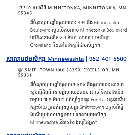
17310 មហាវិថី MINNETONKA, MINNETONKA, MN
55345
ពីចំនុចប្រសព្វនៃផ្លូវហាយវេ 494 និង Minnetonka
Boulevard សូមបើកបរតាម Minnetonka Boulevard
ទៅទិសខាងលិច 2.4 ម៉ាយ; សាលាបឋមសិក្សា
Groveland នឹងនៅខាងស្តាំដៃរបស់អ្នក។
សាលាបឋមសិក្សា Minnewashta
| 952-401-5500
ផ្លូវ SMITHTOWN លេខ 26350, EXCELSIOR, MN
55331
ពីចំណុចប្រសព្វនៃផ្លូវលេខ ៤៩៤ និងផ្លូវហាយវេលេខ ៧
សូមធ្វើដំណើរតាមផ្លូវហាយវេលេខ ៧ ទៅទិសខាងលិច
ចម្ងាយ ៧.៩ ម៉ាយ។ បត់ស្តាំចូលផ្លូវ Eureka; បន្តដំណើរ
កន្លះម៉ាយ រួចបត់ឆ្វេងចូលផ្លូវ Smithtown។ បន្ទាប់ពីធ្វើ
ដំណើរប្រហែលកន្លះម៉ាយ សាលាបឋមសិក្សា
Minnewashta នឹងនៅខាងស្តាំដៃអ្នក។