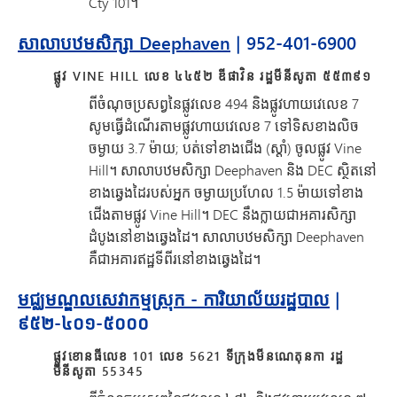
Cty 101។
សាលាបឋមសិក្សា Deephaven
| 952-401-6900
ផ្លូវ VINE HILL លេខ ៤៤៥២ ឌីផាវិន រដ្ឋមីនីសូតា ៥៥៣៩១
ពីចំណុចប្រសព្វនៃផ្លូវលេខ 494 និងផ្លូវហាយវេលេខ 7
សូមធ្វើដំណើរតាមផ្លូវហាយវេលេខ 7 ទៅទិសខាងលិច
ចម្ងាយ 3.7 ម៉ាយ; បត់ទៅខាងជើង (ស្តាំ) ចូលផ្លូវ Vine
Hill។ សាលាបឋមសិក្សា Deephaven និង DEC ស្ថិតនៅ
ខាងឆ្វេងដៃរបស់អ្នក ចម្ងាយប្រហែល 1.5 ម៉ាយទៅខាង
ជើងតាមផ្លូវ Vine Hill។ DEC នឹងក្លាយជាអគារសិក្សា
ដំបូងនៅខាងឆ្វេងដៃ។ សាលាបឋមសិក្សា Deephaven
គឺជាអគារឥដ្ឋទីពីរនៅខាងឆ្វេងដៃ។
មជ្ឈមណ្ឌលសេវាកម្មស្រុក - ការិយាល័យរដ្ឋបាល
|
៩៥២-៤០១-៥០០០
ផ្លូវខោនធីលេខ 101 លេខ 5621 ទីក្រុងមីនណេតុនកា រដ្ឋ
មីនីសូតា 55345