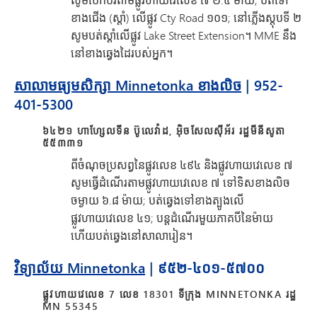
ខាងជើង (ស្តាំ) លើផ្លូវ Cty Road ១០១; នៅភ្លើងស្តុបទី ២
សូមបត់ស្តាំលើផ្លូវ Lake Street Extension។ MME នឹង
នៅខាងឆ្វេងដៃរបស់អ្នក។
សាលាមធ្យមសិក្សា Minnetonka ខាងលិច
| 952-
401-5300
៦៤២១ ហាហ្សែលទីន ប៊ូលេវ៉ាដ, អ៊ិចសែលស៊ីអ័រ រដ្ឋមីនីសូតា
៥៥៣៣១
ពីចំណុចប្រសព្វនៃផ្លូវលេខ ៤៩៤ និងផ្លូវហាយវេលេខ ៧
សូមធ្វើដំណើរតាមផ្លូវហាយវេលេខ ៧ ទៅទិសខាងលិច
ចម្ងាយ ៦.៨ ម៉ាយ; បត់ឆ្វេងទៅខាងត្បូងលើ
ផ្លូវហាយវេលេខ ៤១; បន្តដំណើរមួយភាគបីនៃម៉ាយ
ហើយបត់ឆ្វេងនៅសាលារៀន។
វិទ្យាល័យ Minnetonka
| ៩៥២-៤០១-៥៧០០
ផ្លូវហាយវេលេខ 7 លេខ 18301 ទីក្រុង MINNETONKA រដ្ឋ
MN 55345