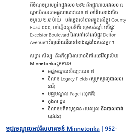
ពីចំណុចប្រសព្វនៃផ្លូវលេខ ៤៩៤ និងផ្លូវហាយវេលេខ ៧
សូមបើកបរតាមផ្លូវហាយវេលេខ ៧ ទៅទិសខាងលិច
ចម្ងាយ ២.៥ ម៉ាយ - បត់ឆ្វេងទៅខាងត្បូងលើផ្លូវ County
Road ១០១; នៅភ្លើងស្តុបទីពីរ សូមបត់ស្តាំ; លើផ្លូវ
Excelsior Boulevard ដែលនាំទៅដល់ផ្លូវ Delton
Avenue។ វិទ្យាល័យនឹងនៅខាងឆ្វេងដៃរបស់អ្នក។
សម្ភារៈសិល្បៈ និងកីឡាដែលមានទីតាំងនៅវិទ្យាល័យ
Minnetonka រួមមាន៖
មជ្ឈមណ្ឌលសិល្បៈលេខ ៧
ទីលាន Legacy Fields (ស្មុគ្រស្មាញបាល់ទះ
នារី)
មជ្ឈមណ្ឌល Pagel (ហុកគី)
តុងកា ដូម
ទីលានអតីតយុទ្ធជន (បេស្បល និងបាល់ទាត់
យុវជន)
មជ្ឈមណ្ឌលអប់រំសហគមន៍ Minnetonka
| 952-