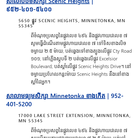
សាលាបឋមសិក្សា Scenic Heights
|
៩៥២-៤០១-៥៤០០
5650 ផ្លូវ SCENIC HEIGHTS, MINNETONKA, MN
55345
ពីចំណុចប្រសព្វនៃផ្លូវលេខ ៤៩៤ និងផ្លូវហាយវេលេខ ៧
សូមធ្វើដំណើរតាមផ្លូវហាយវេលេខ ៧ ទៅទិសខាងលិច
ចម្ងាយ ២.៥ ម៉ាយ; បត់ឆ្វេងទៅខាងត្បូងលើផ្លូវ Cty Road
១០១; នៅភ្លើងស្តុបទី ២ បត់ឆ្វេងលើផ្លូវ Excelsior
Boulevard; បត់ស្តាំលើផ្លូវ Scenic Heights Drive។ នៅ
ចម្ងាយប្រហែលកន្លះម៉ាយ Scenic Heights នឹងនៅខាង
ស្តាំដៃអ្នក។
សាលាមធ្យមសិក្សា Minnetonka ខាងកើត
| 952-
401-5200
17000 LAKE STREET EXTENSION, MINNETONKA,
MN 55345
ពីចំណុចប្រសព្វនៃផ្លូវលេខ ៤៩៤ និងផ្លូវហាយវេលេខ ៧
សូមបើកបរតាមផ្លូវហាយវេលេខ ៧ ២.៥ ម៉ាយ; បត់ទៅ