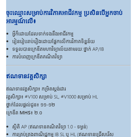
ចុះឈ្មោះសម្រាប់ការវិភាគអាជីវកម្ម ប្រសិនបើអ្នកចាប់
អារម្មណ៍លើ៖
អ្វីក៏ដោយដែលទាក់ទងនឹងអាជីវកម្ម
រៀនរៀបរាប់រឿងដោយផ្អែកលើការវិភាគទិន្នន័យ
ទទួលបានក្រេឌីតមហាវិទ្យាល័យតាមរយៈថ្នាក់ AP/IB
ការបំពេញក្រេឌីតគណិតវិទ្យា
ឥណទានវគ្គសិក្សា
ឥណទានវគ្គសិក្សា៖
កម្រិតស្តង់ដារ
វគ្គសិក្សា៖
#V100 សម្រាប់ SL, #V1000 សម្រាប់ HL
ថ្នាក់ដែលផ្តល់ជូន៖
១១-១២
ក្រេឌីត MHS៖
២.០
ស្ថិតិ AP (ឥណទានគណិតវិទ្យា 1.0 - ទម្ងន់)
ការគ្រប់គ្រងពាណិជ្ជកម្ម IB SL ឬ HL (ឥណទានជ្រើសរើស