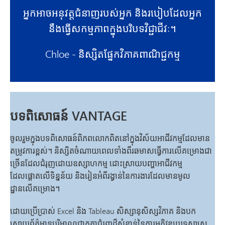
អ្នក​អាច​អនុវត្ត​ជំនាញ​របស់​អ្នក និង​របៀប​ដែល​អ្នក​
នឹង​ធ្វើ​សកម្មភាព​ក្នុង​បរិបទ​វិជ្ជាជីវៈ។
Chloe - និស្សិតផ្នែកវិភាគពាណិជ្ជកម្ម
បទពិសោធន៍ VANTAGE
ចូលរួមក្នុងបទពិសោធន៍ពិភពលោកពិតនៅក្នុងវិស័យអាជីវកម្មដែលមាន
តម្រូវការខ្ពស់។ និស្សិតចំណាយពេលទាំងពីរឆមាសធ្វើការលើគម្រោងជា
ច្រើនដែលជំរុញដោយឧស្សាហកម្ម ដោះស្រាយបញ្ហាអាជីវកម្ម
ដែលផ្តោតលើទិន្នន័យ និងរៀនអំពីរង្វាន់នៃការងារដែលមានមូល
ដ្ឋានលើគម្រោង។
ដោយប្រើប្រាស់ Excel និង Tableau សិស្សានុសិស្សវិភាគ និងបក
ស្រាយព័ត៌មានបរិមាណជាកត្តាជំរុញដ៏សំខាន់នៃការអភិវឌ្ឍយុទ្ធសាស្ត្រ