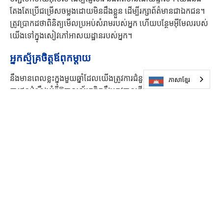
តែងតែប្រើជម្រើសចម្លងដោយមិនដឹងខ្លួន ដើម្បីរក្សាព័ត៌មានជាឯកជន។
ត្រូវប្រាកដថាពិនិត្យមើលប្រអប់សំរាមរបស់អ្នក ហើយបន្ថែមអ៊ីមែលរបស់
យើងទៅក្នុងសៀវភៅអាសយដ្ឋានរបស់អ្នក។
អ្នកស្ម័គ្រចិត្តឪពុកម្តាយ
នឹងមានពេលខ្លះក្នុងមួយឆ្នាំដែលយើងត្រូវការជំនួយពីឪពុកម្តាយ។
ភាសាខ្មែរ
ការជូនដំណឹងអំពីឱកាសស្ម័គ្រចិត្តនឹងត្រូវបានផ្ញើតាមអ៊ីមែលបន្ទាប់ពី
សិស្សរបស់អ្នកត្រូវបានចុះឈ្មោះរួចរាល់។
ទំនាក់ទំនង
ស៊ូ រ៉ាយអាន
ជំនួយការ​នាយក
ស៊ូសាន.រ៉ាយ៉ាន@minnetonkaschools.org
អ្វីដែលយើងធ្វើ