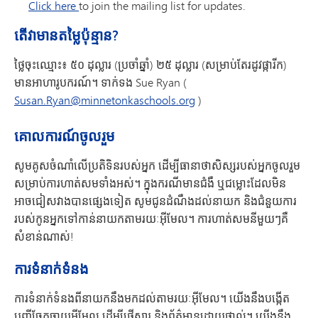
Click here
to join the mailing list for updates.
តើវាមានតម្លៃប៉ុន្មាន?
ថ្លៃចុះឈ្មោះ៖ ៥០ ដុល្លារ (ប្រចាំឆ្នាំ) ២៥ ដុល្លារ (សម្រាប់តែរដូវផ្ការីក)
មានអាហារូបករណ៍។ ទាក់ទង Sue Ryan (
Susan.Ryan@minnetonkaschools.org
)
គោលការណ៍ចូលរួម
សូមគូសចំណាំលើប្រតិទិនរបស់អ្នក ដើម្បីធានាថាសិស្សរបស់អ្នកចូលរួម
សម្រាប់ការហាត់សមទាំងអស់។ ក្នុងករណីមានជំងឺ ឬជម្លោះដែលមិន
អាចជៀសវាងបានផ្សេងទៀត សូមជូនដំណឹងដល់នាយក និងជំនួយការ
របស់កូនអ្នកទៅកាន់នាយកតាមរយៈអ៊ីមែល។ ការហាត់សមនីមួយៗគឺ
សំខាន់ណាស់!
ការទំនាក់ទំនង
ការទំនាក់ទំនងពីនាយកនឹងមកដល់តាមរយៈអ៊ីមែល។ យើងនឹងបង្កើត
បញ្ជីចែកចាយអ៊ីមែល ដើម្បីផ្ញើសារ និងព័ត៌មានដោយផ្ទាល់។ យើងនឹង