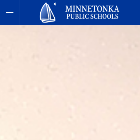
សាលារៀនសាធារណៈ Minnetonka
Toggle Menu