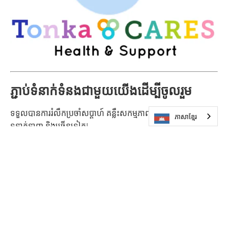
ភ្ជាប់ទំនាក់ទំនងជាមួយយើងដើម្បីចូលរួម
ទទួលបានការរំលឹកប្រចាំសប្តាហ៍ គន្លឹះសកម្មភាពសប្បាយៗ អត្ថប
ភាសាខ្មែរ
ទទាក់ទាញ និងច្រើនទៀត!
គ្រីស្ទីន អារូឡាណាន់ថាម
អ្នកសម្របសម្រួលគម្រោង
christine.arulanantham@minnetonkaschools.org