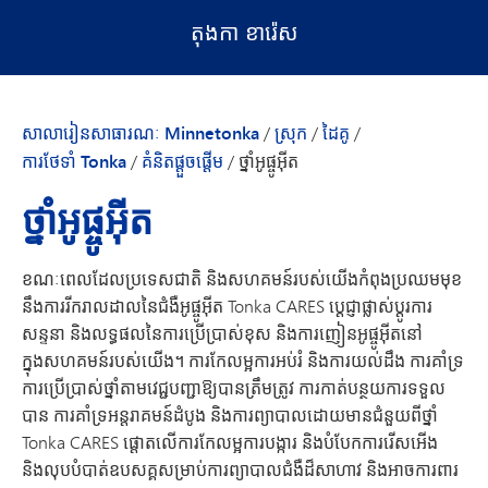
តុងកា ខារ៉េស
សាលារៀនសាធារណៈ Minnetonka
/
ស្រុក
/
ដៃគូ
/
ការថែទាំ Tonka
/
គំនិតផ្ដួចផ្ដើម
/
ថ្នាំអូផ្ចូអ៊ីត
ថ្នាំអូផ្ចូអ៊ីត
ខណៈពេលដែលប្រទេសជាតិ និងសហគមន៍របស់យើងកំពុងប្រឈមមុខ
នឹងការរីករាលដាលនៃជំងឺអូផ្ចូអ៊ីត Tonka CARES ប្តេជ្ញាផ្លាស់ប្តូរការ
សន្ទនា និងលទ្ធផលនៃការប្រើប្រាស់ខុស និងការញៀនអូផ្ចូអ៊ីតនៅ
ក្នុងសហគមន៍របស់យើង។ ការកែលម្អការអប់រំ និងការយល់ដឹង ការគាំទ្រ
ការប្រើប្រាស់ថ្នាំតាមវេជ្ជបញ្ជាឱ្យបានត្រឹមត្រូវ ការកាត់បន្ថយការទទួល
បាន ការគាំទ្រអន្តរាគមន៍ដំបូង និងការព្យាបាលដោយមានជំនួយពីថ្នាំ
Tonka CARES ផ្តោតលើការកែលម្អការបង្ការ និងបំបែកការរើសអើង
និងលុបបំបាត់ឧបសគ្គសម្រាប់ការព្យាបាលជំងឺដ៏សាហាវ និងអាចការពារ