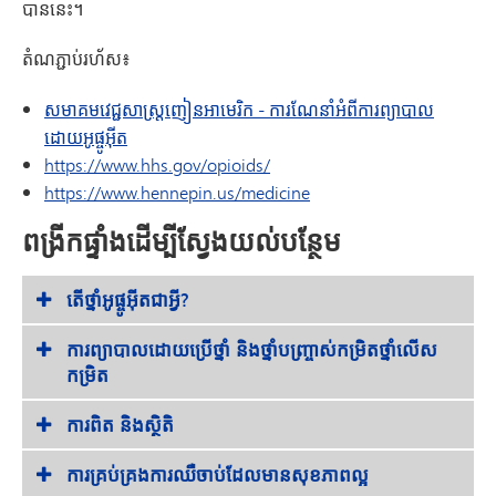
បាននេះ។
តំណភ្ជាប់រហ័ស៖
សមាគមវេជ្ជសាស្ត្រញៀនអាមេរិក - ការណែនាំអំពីការព្យាបាល
ដោយអូផ្ចូអ៊ីត
https://www.hhs.gov/opioids/
https://www.hennepin.us/medicine
ពង្រីកផ្ទាំងដើម្បីស្វែងយល់បន្ថែម
តើថ្នាំអូផ្ចូអ៊ីតជាអ្វី?
ការព្យាបាលដោយប្រើថ្នាំ និងថ្នាំបញ្ច្រាស់កម្រិតថ្នាំលើស
កម្រិត
ការពិត និងស្ថិតិ
ការគ្រប់គ្រងការឈឺចាប់ដែលមានសុខភាពល្អ