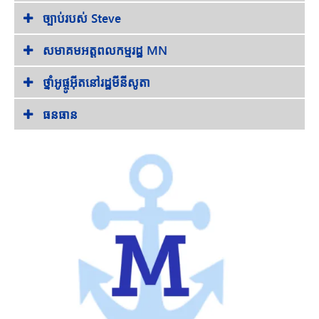
ច្បាប់របស់ Steve
សមាគមអត្តពលកម្មរដ្ឋ MN
ថ្នាំអូផ្ចូអ៊ីតនៅរដ្ឋមីនីសូតា
ធនធាន