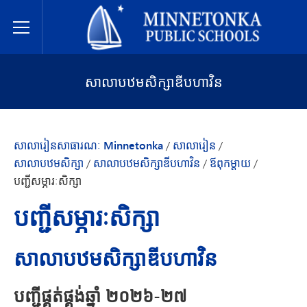
សាលារៀនសាធារណៈ Minnetonka
Toggle Menu
សាលាបឋមសិក្សាឌីបហាវិន
សាលារៀនសាធារណៈ Minnetonka
/
សាលារៀន
/
សាលាបឋមសិក្សា
/
សាលាបឋមសិក្សាឌីបហាវិន
/
ឪពុកម្តាយ
/
បញ្ជីសម្ភារៈសិក្សា
បញ្ជីសម្ភារៈសិក្សា
សាលាបឋមសិក្សាឌីបហាវិន
បញ្ជីផ្គត់ផ្គង់ឆ្នាំ ២០២៦-២៧