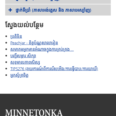
ថ្នាក់ទីប្រាំ (ភាសាអង់គ្លេស និង ភាសាអេស្ប៉ាញ)
ស្វែងយល់បន្ថែម
ប្រតិទិន
(បើកក្នុងបង្អួច/ផ្ទាំងថ្មី)
Peachjar - ខិត្តប័ណ្ណសាលារៀន
សមាគម​អ្នក​មាន​អំណាច​ក្នុង​ការ​គ្រប់គ្រង​ ...
បញ្ជីសម្ភារៈសិក្សា
សុខុមាលភាពសិស្ស
TIPS276 (រាយការណ៍ពីការរើសអើង/ការធ្វើបាប/ការយាយី)
អ្នកស្ម័គ្រចិត្ត