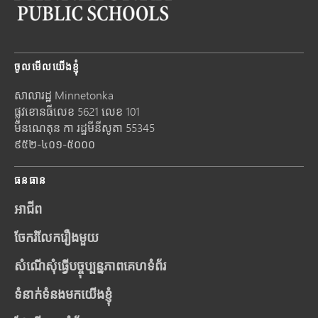
ចូលមើលយើងខ្ញុំ
សាលារដ្ឋ Minnetonka
ផ្លូវខោនធីលេខ 5621 លេខ 101
មីនណេតុន
កា រដ្ឋមីនីសូតា
55345
៩៥២-៤០១-៥០០០
ធនធាន
អាជីព
ចែករំលែករឿងមួយ
សំណើសុំធ្វើបច្ចុប្បន្នភាពគេហទំព័រ
ទំនាក់ទំនងមកយើងខ្ញុំ