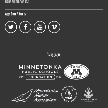
ផែនទីគេហទំព័រ
រក្សាទំនាក់ទំនង
ដៃគូស្រុក