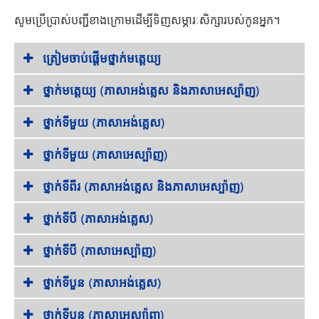
សូមប្រើប្រាស់បញ្ជីខាងក្រោមដើម្បីទិញសម្ភារៈសិក្សារបស់កូនអ្នក។
ត្រៀមចាប់ផ្តើមថ្នាក់មត្តេយ្យ
ថ្នាក់មត្តេយ្យ (ភាសាអង់គ្លេស និងភាសាអេស្ប៉ាញ)
ថ្នាក់ទីមួយ (ភាសាអង់គ្លេស)
ថ្នាក់ទីមួយ (ភាសាអេស្ប៉ាញ)
ថ្នាក់ទីពីរ (ភាសាអង់គ្លេស និងភាសាអេស្ប៉ាញ)
ថ្នាក់ទីបី (ភាសាអង់គ្លេស)
ថ្នាក់ទីបី (ភាសាអេស្ប៉ាញ)
ថ្នាក់ទីបួន (ភាសាអង់គ្លេស)
ថ្នាក់ទីបួន (ភាសាអេស្ប៉ាញ)