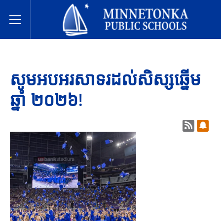
សាលារៀនសាធារណៈ Minnetonka
Toggle Menu
សូមអបអរសាទរដល់សិស្សឆ្នើម
ឆ្នាំ ២០២៦!
មតិព័ត៌ម
ជាវក