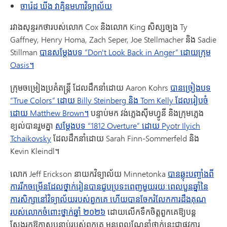
ចារ៉េដ ឃីង វាគ្មិន​មហាវិទ្យាល័យ
រវាងសុន្ទរកថារបស់លោក Cox និងលោក King សិស្សច្បង Ty
Gaffney, Henry Homa, Zach Seper, Joe Stellmacher និង Sadie
Stillman
បានសម្តែងបទ “Don't Look Back in Anger” ដោយក្រុម
Oasis។
ក្រុមចម្រៀងប្រគំតន្ត្រី ដែលដឹកនាំដោយ Aaron Kohrs
បានច្រៀងបទ
“True Colors” ដោយ Billy Steinberg និង Tom Kelly ដែលរៀបចំ
ដោយ Matthew Brown។
បន្ទាប់មក វង់ភ្លេងស៊ីមហ្វូនី និងក្រុមភ្លេង
ខ្យល់បានរួមគ្នា
សម្តែងបទ “1812 Overture” ដោយ Pyotr Ilyich
Tchaikovsky
ដែលដឹកនាំដោយ Sarah Finn-Sommerfeld និង
Kevin Kleindl។
លោក Jeff Erickson នាយកវិទ្យាល័យ Minnetonka
បានឆ្លុះបញ្ចាំងពី
ការរីកចម្រើនដែលថ្នាក់រៀនបានជួបប្រទះពេញមួយរយៈពេលបួនឆ្នាំនៃ
ការសិក្សានៅវិទ្យាល័យរបស់ពួកគេ ហើយបានចែករំលែកការដឹងគុណ
របស់លោកចំពោះថ្នាក់ឆ្នាំ ២០២៦
ដោយលើកទឹកចិត្តពួកគេឱ្យបន្ត
ស្វែងរកឱកាសបន្ទាប់របស់ពួកគេ មុនពេលណែនាំថ្នាក់នេះជាផ្លូវការ