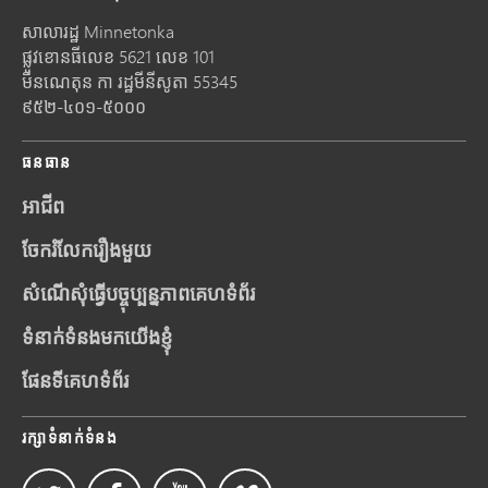
សាលារដ្ឋ Minnetonka
ផ្លូវខោនធីលេខ 5621 លេខ 101
មីនណេតុន
កា រដ្ឋមីនីសូតា
55345
៩៥២-៤០១-៥០០០
ធនធាន
អាជីព
ចែករំលែករឿងមួយ
សំណើសុំធ្វើបច្ចុប្បន្នភាពគេហទំព័រ
ទំនាក់ទំនងមកយើងខ្ញុំ
ផែនទីគេហទំព័រ
រក្សាទំនាក់ទំនង