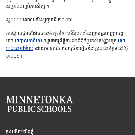
សម្រាប់បញ្ចប់ការសិក្សា។
សូមអបអរសាទរ សិស្សថ្នាក់ទី ២០២៦!
ការផ្សាយផ្ទាល់ដែលបានថតទុកនៃកម្មវិធីប្រគល់សញ្ញាបត្រពេញលេញ
អាច
រកបាននៅទីនេះ
។ រូបថតព្រឹត្តិការណ៍ពីពិធីប្រគល់សញ្ញាបត្រ
អាច
រកបាននៅទីនេះ
ដោយមានរូបភាពជាច្រើនទៀតនឹងត្រូវបានបន្ថែមនៅថ្ងៃ
ខាងមុខ។
ចូលមើលយើងខ្ញុំ