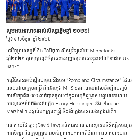
សូមអបអរសាទរដល់សិស្សឆ្នើមឆ្នាំ ២០២៦!
ថ្ងៃទី ៥
ខែមិថុនា
ឆ្នាំ ២០២៦
នៅថ្ងៃព្រហស្បតិ៍ ទី៤ ខែមិថុនា សិស្សវិទ្យាល័យ Minnetonka
ឆ្នាំ២០២៦ បានប្រារព្ធពិធីប្រគល់សញ្ញាបត្ររបស់ខ្លួននៅឯកីឡដ្ឋាន US
Bank។
កម្មវិធីបានចាប់ផ្តើមជាមួយនឹងបទ “Pomp and Circumstance” ដែល
លេងដោយក្រុមតន្រ្តី និងវង់ភ្លេង MHS ខណៈពេលដែលនិស្សិតបញ្ចប់
ការសិក្សាជិត 900 នាក់បានចូលទៅក្នុងពហុកីឡដ្ឋាន បន្ទាប់មកដោយ
ការស្វាគមន៍ពីពិធីករនិស្សិត Henry Helsdingen និង Phoebe
Marshall។ បន្ទាប់មកក្រុមតន្រ្តី និងវង់ភ្លេងបានលេងភ្លេងជាតិ។
លោក ដេវីដ ឡរ (David Law) អធិការសាលាបានស្វាគមន៍និស្សិតបញ្ចប់
ការសិក្សា និងក្រុមគ្រួសាររបស់ពួកគេមកកាន់ពិធីនេះ។ លោកបានមាន