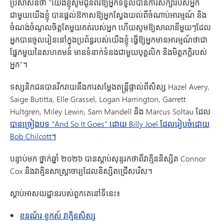
ប្រសាសន៍ថា “យើងខ្ញុំសូមជូនពរឱ្យអ្នកទទួលបានការសិក្សារបស់អ្នក
ជាមួយយើងខ្ញុំ បានផ្តល់ឱកាសឱ្យអ្នកស្វែងយល់ពីចំណាប់អារម្មណ៍ និង
ចំណង់ចំណូលចិត្តតែមួយគត់របស់អ្នក ហើយសូមឱ្យសាលានីមួយៗដែល
អ្នកបានចូលរៀននៅក្នុងប្រព័ន្ធរបស់យើងខ្ញុំ ធ្វើឱ្យអ្នកមានអារម្មណ៍ថាជា
ផ្នែកមួយនៃសហគមន៍ មានទំនាក់ទំនងជាមួយបុគ្គលិក និងមិត្តភក្ដិរបស់
អ្នក”។
ទស្សនិកជនបានរីករាយនឹងការសម្តែងតន្ត្រីផ្ទាល់ពីសិស្ស Hazel Avery,
Saige Butitta, Elle Grassel, Logan Harrington, Garrett
Hultgren, Miley Lewin, Sam Mandell និង Marcus Soltau ដែល
បានច្រៀងបទ “And So It Goes” ដោយ Billy Joel ដែលរៀបចំដោយ
Bob Chilcott។
បន្ទាប់មក ថ្នាក់ឆ្នាំ ២០២៦ បានស្តាប់សុន្ទរកថាពីវាគ្មិននិស្សិត Connor
Cox និងវាគ្មិនសាស្ត្រាចារ្យដែលនិស្សិតជ្រើសរើស។
ស្តាប់អាសយដ្ឋានរបស់ពួកគេនៅទីនេះ៖
ខនណ័រ ខូកស៍ វាគ្មិនសិស្ស